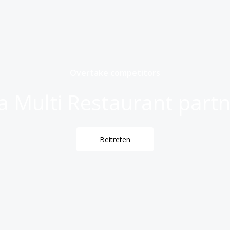
Overtake competitors
 Multi Restaurant partn
Beitreten